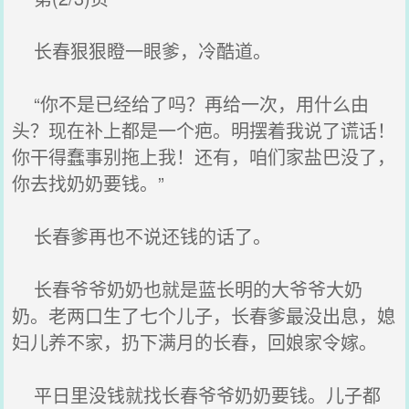
长春狠狠瞪一眼爹，冷酷道。
“你不是已经给了吗？再给一次，用什么由
头？现在补上都是一个疤。明摆着我说了谎话！
你干得蠢事别拖上我！还有，咱们家盐巴没了，
你去找奶奶要钱。”
长春爹再也不说还钱的话了。
长春爷爷奶奶也就是蓝长明的大爷爷大奶
奶。老两口生了七个儿子，长春爹最没出息，媳
妇儿养不家，扔下满月的长春，回娘家令嫁。
平日里没钱就找长春爷爷奶奶要钱。儿子都