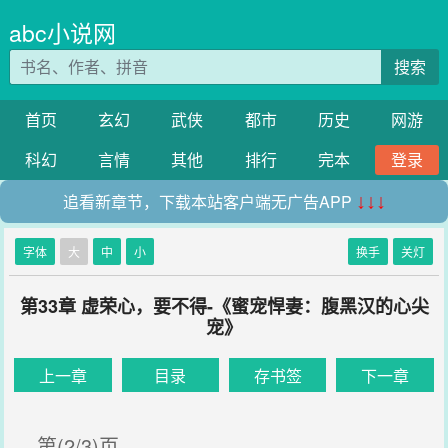
abc小说网
搜索
首页
玄幻
武侠
都市
历史
网游
科幻
言情
其他
排行
完本
登录
追看新章节，下载本站客户端无广告APP
↓↓↓
字体
大
中
小
换手
关灯
第33章 虚荣心，要不得-《蜜宠悍妻：腹黑汉的心尖
宠》
上一章
目录
存书签
下一章
第(2/3)页