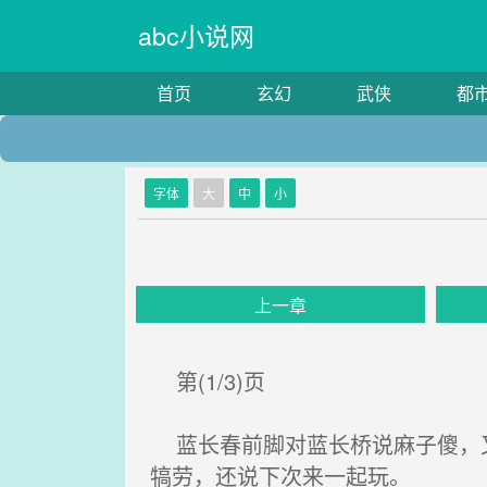
abc小说网
首页
玄幻
武侠
都
字体
大
中
小
上一章
第(1/3)页
蓝长春前脚对蓝长桥说麻子傻，又
犒劳，还说下次来一起玩。