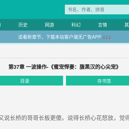
市
历史
网游
科幻
言情
其
追看新章节，下载本站客户端无广告APP
↓↓↓
第37章 一波操作-《蜜宠悍妻：腹黑汉的心尖宠》
目录
存书签
说长桥的哥哥长板更傻。说得长桥心花怒放，觉得