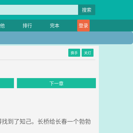
搜索
他
排行
完本
登录
换手
关灯
下一章
找到了知己。长桥给长春一个勃勃