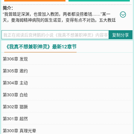
简介：
“我曾踏足深渊，也曾加入教团，两者都没捞着钱……”某一
天，曼海姆精神病院的医生诺亚，变得有点不对劲。五大教廷
掌握的魔法序列外，竟然还有隐藏的序列。除了五大主神外，竟然还
有同级主神……张言穿越的时候，身体就被一只黑猫硬塞了半块主神
复制分享
神格，然后他就被一只追杀穿越者的狗盯上了。在这个平行世界，多
出了某些魔法的超自然力量。最后张言发现，为了找到回家的路，他
《我真不想兼职神灵》最新12章节
必须当这个兼职神灵。而这个黑暗的世界里，他也是希望的最后一道
光。
第306章 发现
您要是觉得《
我真不想兼职神灵
》还不错的话请不要忘记向您QQ群和
微博微信里的朋友推荐哦！
第305章 邀约
第304章 主动
第303章 白给
第302章 猖獗
第301章 超然
第300章 真理光晕