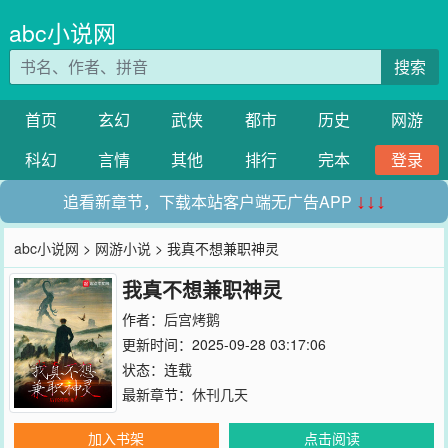
abc小说网
搜索
首页
玄幻
武侠
都市
历史
网游
科幻
言情
其他
排行
完本
登录
追看新章节，下载本站客户端无广告APP
↓↓↓
abc小说网
>
网游小说
> 我真不想兼职神灵
我真不想兼职神灵
作者：
后宫烤鹅
更新时间：2025-09-28 03:17:06
状态：连载
最新章节：
休刊几天
加入书架
点击阅读