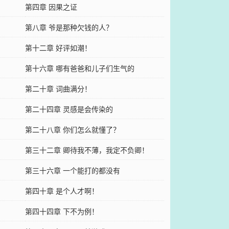
第四章 因果之证
第八章 爷是那种欠钱的人？
第十二章 好评如潮！
第十六章 哪有爸爸和儿子们生气的
第二十章 词曲满分！
第二十四章 灵感是会传染的
第二十八章 你们怎么就懂了？
第三十二章 卿待我不薄，我定不负卿！
第三十六章 一个能打的都没有
第四十章 是个人才啊！
第四十四章 下不为例！