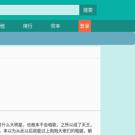
搜索
他
排行
完本
登录
是什么大明星，也根本不会唱歌，之所以成了天王，
郝云，本以为从此以后就能过上抱抱大佬们的粗腿，躺