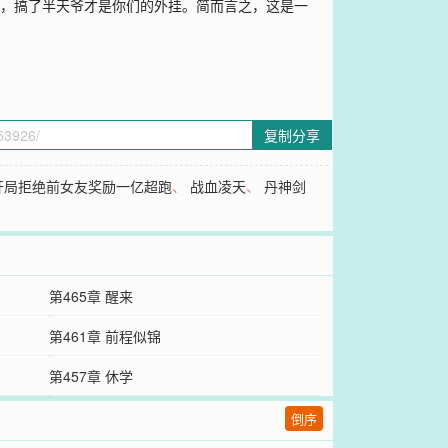
挂，搞了半天爷才是你们的外挂。简而言之，这是一
复制分享
开局拒绝前女友奖励一亿超跑
、
战血凌天
、
丹神剑
第465章 醒来
第461章 前程似锦
第457章 休学
倒序