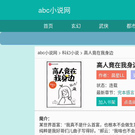
abc小说网
首页
玄幻
武侠
都
abc小说网
>
科幻小说
> 高人竟在我身边
高人竟在我身
作者：
晨星LL
状态：连载
最新章节：
完本感言
加入书架
点击
简介：
某世界首富：“我真不是什么首富，也根本不会做生
纯粹是我好哥们儿曲子写得好。”郝云：“我啥也不会