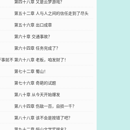
第四十八章 又是云梦游戏？
第五十二章 人与人之间的信任走到了尽头
第五十六章 出口成章
第六十章 交通事故？
第六十四章 任务完成了？
坏事就不
第六十八章 老板，咱发财了！
第七十二章 蜀山！
第七十六章 奇葩的试题
第八十章 从今天开始爆发
第八十四章 伤敌一百，自损一千？
第八十八章 该不会是按错了吧？
第九十二章 恒山文学奖提名？