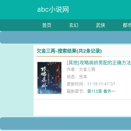
abc小说网
首页
玄幻
武侠
都
欠金三两-搜索结果(共2条记录)
[其他]攻略病娇男配的正确方
作者：
欠金三两
状态：完本
更新时间：11-19 11:47:37
最新章节：
第113章 番外一