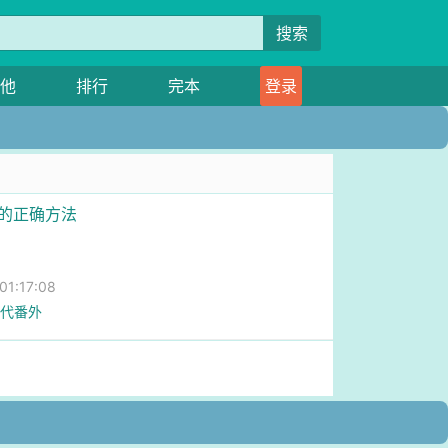
搜索
他
排行
完本
登录
配的正确方法
1:17:08
 现代番外