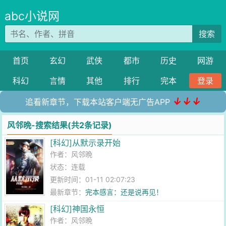
abc小说网
搜索
首页
玄幻
武侠
都市
历史
网游
科幻
言情
其他
排行
完本
登录
↓↓↓
追看新章节，下载本站客户端无广告APP
风邻晩-搜索结果(共2条记录)
[科幻]从默示录开始
作者：
风邻晩
状态：连载
更新时间：01-11 02:07:23
最新章节：
完本感言：还是说再见！
[科幻]神国永恒
作者：
风邻晩