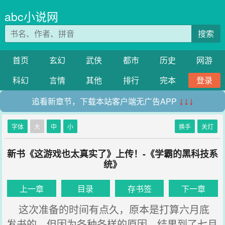
abc小说网
搜索
首页
玄幻
武侠
都市
历史
网游
科幻
言情
其他
排行
完本
登录
追看新章节，下载本站客户端无广告APP
↓↓↓
字体
大
中
小
换手
关灯
新书《这游戏也太真实了》上传！-《学霸的黑科技系
统》
上一章
目录
存书签
下一章
这次准备的时间有点久，原本是打算六月底
发书的，但因为各种各样的原因，结果到了七月