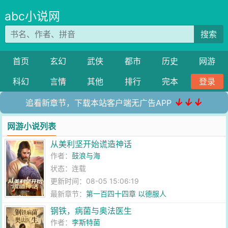
abc小说网
搜索
首页
玄幻
武侠
都市
历史
网游
科幻
言情
其他
排行
完本
登录
↓↓↓
追看新章节，下载本站客户端无广告APP
网游小说列表
从美利坚开始谎造神话
作者：
鼓浪与海
状态：连载
更新时间：08-05 15:06:19
最新章节：
第一百四十四章 以德服人
钢铁，病菌与奥法医生
作者：
李斯特菌