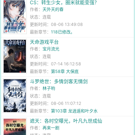
CS：转生少女，圈米就能变强？
作者：
天外天的春
状态：连载
更新时间：08-06 13:49:08
最新章节：
118已修改。
天命游戏平台
作者：
宝月流光
状态：连载
更新时间：07-14 16:12:58
最新章节：
第58章 大保底
斗罗绝世：多情剑客无情剑
作者：
林子哟
状态：连载
更新时间：08-06 11:07:12
最新章节：
第103章 龙逍遥和叶夕水
遮天：各时空曝光，叶凡九世成仙
作者：
再来一剧