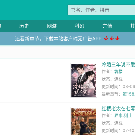
市
历史
网游
科幻
言情
其
↓↓↓
追看新章节，下载本站客户端无广告APP
冷婚三年说不
作者：
筑楼
状态：连载
更新时间：08-06 
最新章节：
第15
红楼老太在七
作者：
界水.则止
状态：连载
更新时间：07-10 0