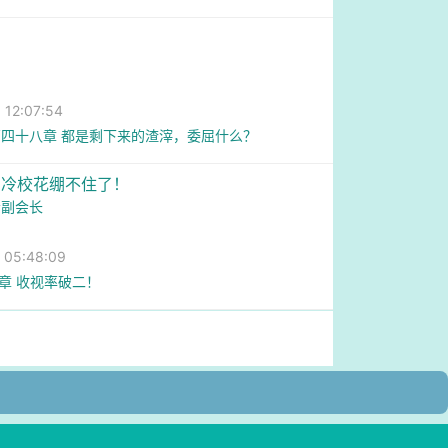
2:07:54
四十八章 都是剩下来的渣滓，委屈什么？
高冷校花绷不住了！
会副会长
05:48:09
4章 收视率破二！