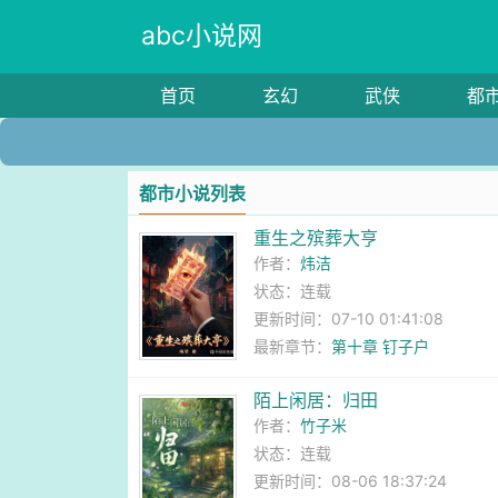
abc小说网
首页
玄幻
武侠
都
都市小说列表
重生之殡葬大亨
作者：
炜洁
状态：连载
更新时间：07-10 01:41:08
最新章节：
第十章 钉子户
陌上闲居：归田
作者：
竹子米
状态：连载
更新时间：08-06 18:37:24