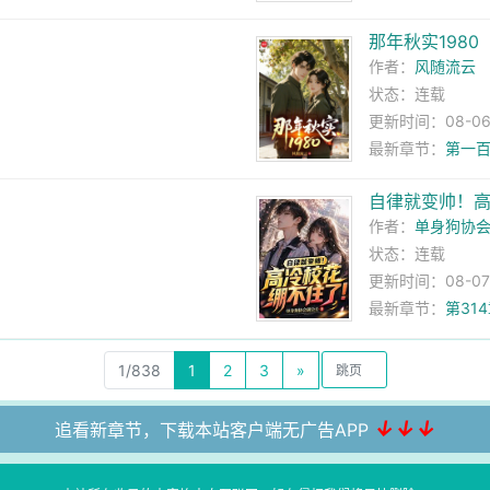
那年秋实1980
作者：
风随流云
状态：连载
更新时间：08-06 1
最新章节：
第一百
自律就变帅！
作者：
单身狗协
状态：连载
更新时间：08-07 
最新章节：
第31
1/838
1
2
3
»
↓↓↓
追看新章节，下载本站客户端无广告APP