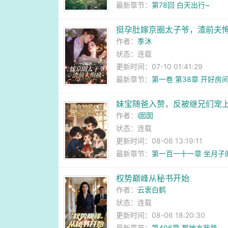
最新章节：
第78回 白天出行~
挺孕肚嫁京圈太子爷，渣前夫
作者：
季沐
状态：连载
更新时间：07-10 01:41:29
最新章节：
第一卷 第38章 开好房
妹宝随爸入赘，反被继兄们宠
作者：
i囡囡
状态：连载
更新时间：08-06 13:19:11
最新章节：
第一百一十一章 坐月子
权势巅峰从秘书开始
作者：
云衷白鹤
状态：连载
更新时间：08-06 18:20:30
最新章节：
第406章 那地方我熟