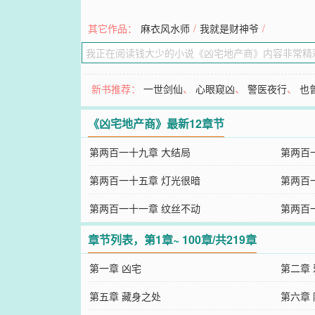
其它作品：
麻衣风水师
/
我就是财神爷
/
新书推荐：
一世剑仙
、
心眼窥凶
、
警医夜行
、
也
《凶宅地产商》最新12章节
第两百一十九章 大结局
第两百
第两百一十五章 灯光很暗
第两百
第两百一十一章 纹丝不动
第两百
章节列表，第1章~ 100章/共219章
第一章 凶宅
第二章
第五章 藏身之处
第六章