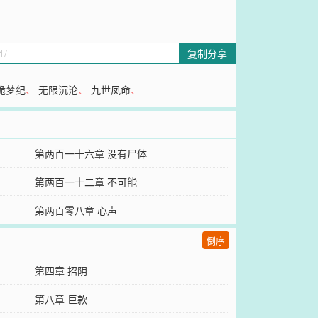
复制分享
诡梦纪
、
无限沉沦
、
九世凤命
、
第两百一十六章 没有尸体
第两百一十二章 不可能
第两百零八章 心声
倒序
第四章 招阴
第八章 巨款