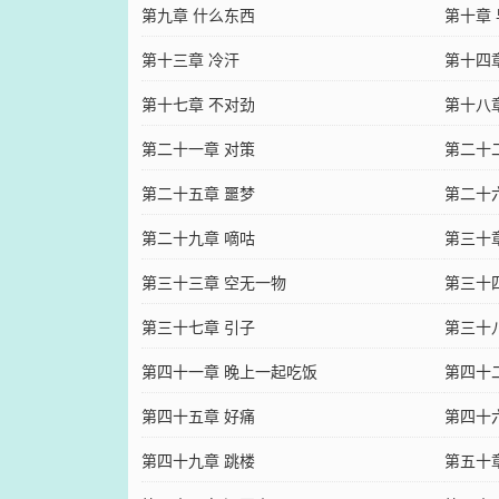
第九章 什么东西
第十章
第十三章 冷汗
第十四
第十七章 不对劲
第十八
第二十一章 对策
第二十
第二十五章 噩梦
第二十
第二十九章 嘀咕
第三十
第三十三章 空无一物
第三十
第三十七章 引子
第三十
第四十一章 晚上一起吃饭
第四十
第四十五章 好痛
第四十
第四十九章 跳楼
第五十