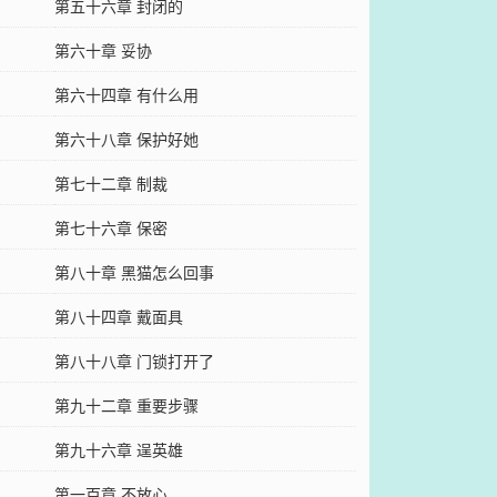
第五十六章 封闭的
第六十章 妥协
第六十四章 有什么用
第六十八章 保护好她
第七十二章 制裁
第七十六章 保密
第八十章 黑猫怎么回事
第八十四章 戴面具
第八十八章 门锁打开了
第九十二章 重要步骤
第九十六章 逞英雄
第一百章 不放心