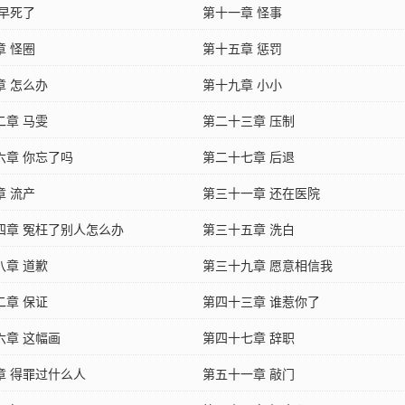
 早死了
第十一章 怪事
章 怪圈
第十五章 惩罚
章 怎么办
第十九章 小小
二章 马雯
第二十三章 压制
六章 你忘了吗
第二十七章 后退
章 流产
第三十一章 还在医院
四章 冤枉了别人怎么办
第三十五章 洗白
八章 道歉
第三十九章 愿意相信我
二章 保证
第四十三章 谁惹你了
六章 这幅画
第四十七章 辞职
章 得罪过什么人
第五十一章 敲门