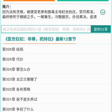
简介：
因为没有灵根，被便宜老爹和狠毒主母赶去别庄，受尽欺凌，
最终惨死于嫡姐之手。一朝重生，冷酷狠厉，杀伐果决，虐渣
惩恶，风生水起，谁与争锋？修炼，炼丹，驯兽，全都信手拈来，医
疗系统操纵自如，赴约医术治病救人，无可匹敌，风华无限，光芒万
复制分享
丈，凤舞九天，傲对人世，不服，来战！偏偏有个更加狂傲的家伙，
就是认定了她，亲亲摸摸抱抱，按倒，脱衣服。“娘子，天色不早，安
《医世狂妃：帝尊，把持住》最新12章节
歇了吧！”帝尊大人厚颜无耻地自动忽视窗外那正升起的骄阳，色迷迷
地说。傲娇王妃忍无可忍，一脚踹飞：“再把持不住，我废除了你的好
第326章 结局
兄弟！”
您要是觉得《
医世狂妃：帝尊，把持住
》还不错的话请不要忘记向您
第325章 代价
QQ群和微博微信里的朋友推荐哦！
第324章 要怎么办
第323章 龙芷兰要醒了
第322章 各有策略
第321章 是不是生养过
第320章 争到了什么