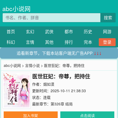
abc小说网
搜索
首页
玄幻
武侠
都市
历史
网游
科幻
言情
其他
排行
完本
登录
追看新章节，下载本站客户端无广告APP
↓↓↓
abc小说网
>
言情小说
> 医世狂妃：帝尊，把持住
医世狂妃：帝尊，把持住
作者：
烟如漠
更新时间：2025-10-11 21:38:33
状态：连载
最新章节：
第326章 结局
加入书架
点击阅读