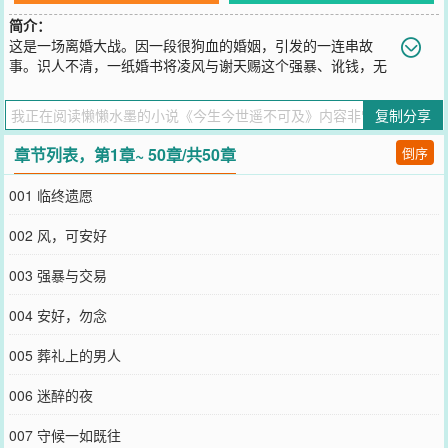
简介：
这是一场离婚大战。因一段很狗血的婚姻，引发的一连串故
事。识人不清，一纸婚书将凌风与谢天赐这个强暴、讹钱，无
所不用其极的极品渣男捆绑在一起。既然不能解脱，看本姑娘怎么整
死你。我与你的距离不是天与地，而是近在咫尺，今生今世却遥不可
复制分享
及。你是我心灵的一片云，彩云也好，乌云也罢，不是飘过，而是
——永驻心空。の谨以此书献给所有女子心中的那一片云。互动群
章节列表，第1章~ 50章/共50章
倒序
QQ：246474889.
您要是觉得《
今生今世遥不可及
》还不错的话请不要忘记向您QQ群和
001 临终遗愿
微博微信里的朋友推荐哦！
002 风，可安好
003 强暴与交易
004 安好，勿念
005 葬礼上的男人
006 迷醉的夜
007 守候一如既往