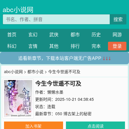
abc小说网
搜索
首页
玄幻
武侠
都市
历史
网游
科幻
言情
其他
排行
完本
登录
追看新章节，下载本站客户端无广告APP
↓↓↓
abc小说网
>
都市小说
> 今生今世遥不可及
今生今世遥不可及
作者：
懒懒水墨
更新时间：2025-10-21 04:38:45
状态：连载
最新章节：
050 博古架上的秘密
加入书架
点击阅读