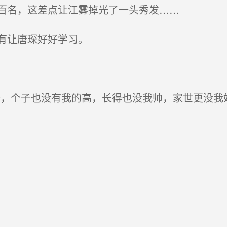
百名，这差点让江雾掉光了一头秀发……
有让唐琛好好学习。
，个子也没有我的高，长得也没我帅，家世更没我好