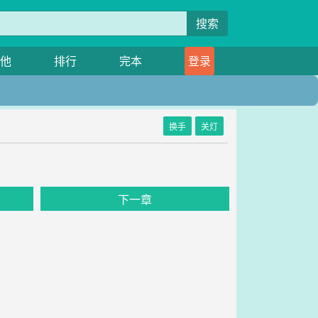
搜索
他
排行
完本
登录
换手
关灯
》
下一章