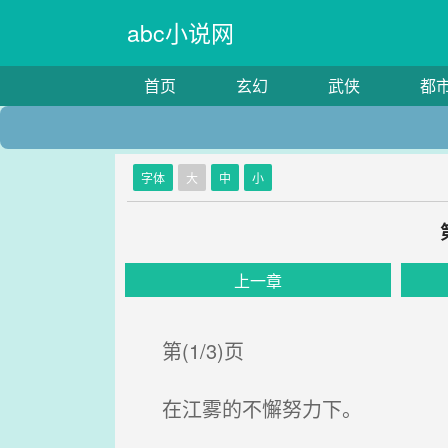
abc小说网
首页
玄幻
武侠
都
字体
大
中
小
上一章
第(1/3)页
在江雾的不懈努力下。