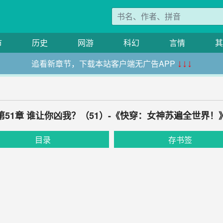
市
历史
网游
科幻
言情
其
追看新章节，下载本站客户端无广告APP
↓↓↓
第51章 谁让你凶我？（51）-《快穿：女神苏遍全世界！
目录
存书签